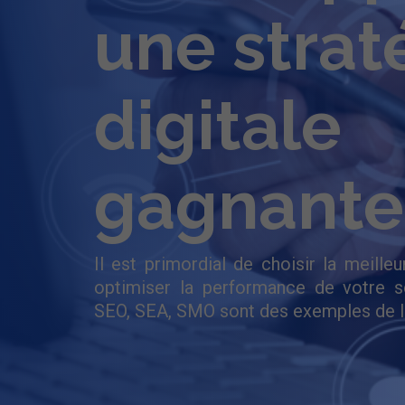
une strat
digitale
gagnante
Il est primordial de choisir la meilleu
optimiser la performance de votre so
SEO, SEA, SMO sont des exemples de le