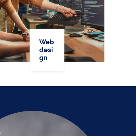
Web
desi
gn