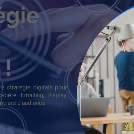
égie
 !
re stratégie digitale pour
ciété. Emailing, Display,
viers d’audience.