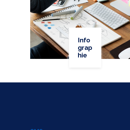
Info
grap
hie